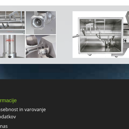
ormacije
sebnost in varovanje
odatkov
 nas