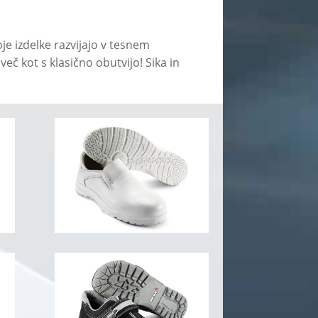
je izdelke razvijajo v tesnem
eč kot s klasično obutvijo! Sika in