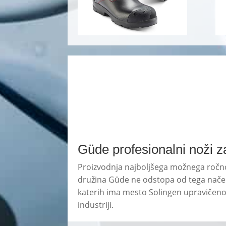
Güde profesionalni noži z
Proizvodnja najboljšega možnega ročno i
družina Güde ne odstopa od tega načela
katerih ima mesto Solingen upravičeno 
industriji.