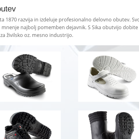
butev
a 1870 razvija in izdeluje profesionalno delovno obutev. Svo
o mnenje najbolj pomemben dejavnik. S Sika obutvijo dobite v
 živilsko oz. mesno industrijo.