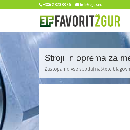
+386 2 320 33 36
info@zgur.eu
Stroji in oprema za m
Zastopamo vse spodaj naštete blagovne