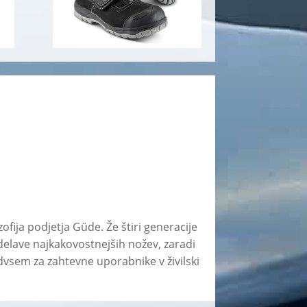
ofija podjetja Güde. Že štiri generacije
delave najkakovostnejših nožev, zaradi
vsem za zahtevne uporabnike v živilski