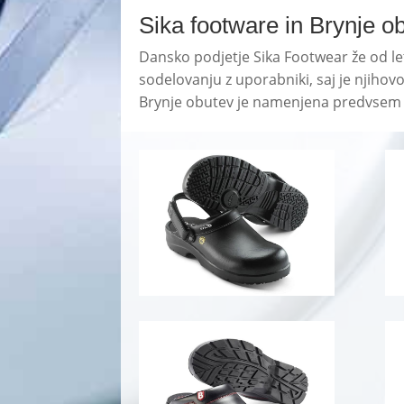
Sika footware in Brynje o
Dansko podjetje Sika Footwear že od let
sodelovanju z uporabniki, saj je njihov
Brynje obutev je namenjena predvsem za