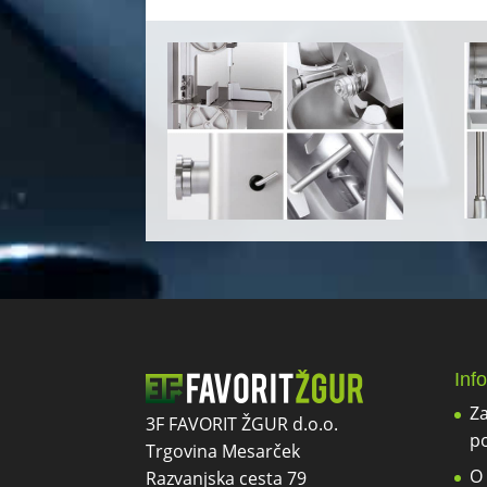
Inf
Za
3F FAVORIT ŽGUR d.o.o.
p
Trgovina Mesarček
O
Razvanjska cesta 79