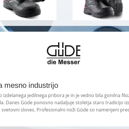
a mesno industrijo
zdelanega jedilnega pribora je in je vedno bila gonilna filoz
. Danes Güde ponosno nadaljuje stoletja staro tradicijo iz
svetovni sloves. Profesionalni noži Güde so namenjeni pred